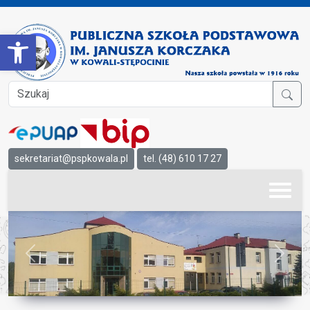
Open toolbar
sekretariat@pspkowala.pl
tel. (48) 610 17 27
Previous
Next