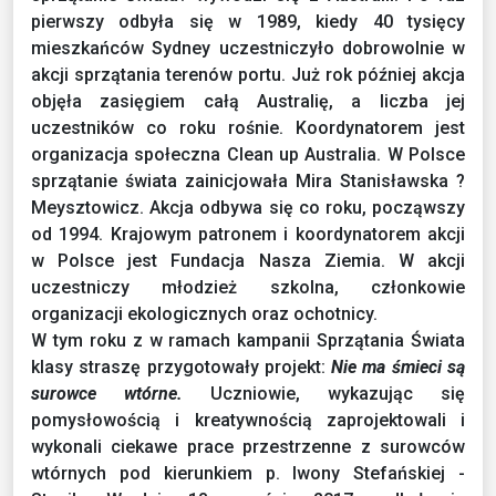
pierwszy odbyła się w 1989, kiedy 40 tysięcy
mieszkańców Sydney uczestniczyło dobrowolnie w
akcji sprzątania terenów portu. Już rok później akcja
objęła z
asięgiem całą Australię, a liczba jej
uczestników co roku rośnie. Koordynatorem jest
organizacja społeczna Clean up Australia. W Polsce
sprzątanie świata zainicjowała Mira Stanisławska ?
Meysztowicz. Akcja odbywa się co roku, począwszy
od 1994. Krajowym patronem i koordynatorem akcji
w Polsce jest Fundacja Nasza Ziemia. W akcji
uczestniczy młodzież szkolna, członkowie
organizacji ekologicznych oraz ochotnicy.
W tym roku z w ramach kampanii Sprzątania Świata
klasy straszę przygotowały projekt:
Nie ma śmieci są
surowce wtórne.
Uczniowie, wykazując się
pomysłowością i kreatywnością zaprojektowali i
wykonali ciekawe prace przestrzenne z surowców
wtórnych
pod kierunkiem p. Iwony Stefańskiej -