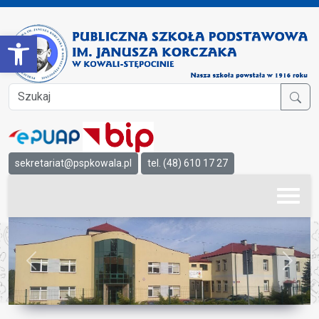
Open toolbar
sekretariat@pspkowala.pl
tel. (48) 610 17 27
Previous
Next