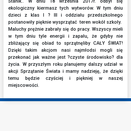
Stanik.
. W
dniu 18 września 2017r. odbył się
ekologiczny kiermasz tych wytworów. W tym dniu
d
zieci z klas I ? III i oddziału przedszkolnego
postanowiły
pięknie wysprzątać teren wokół szkoły.
Maluchy
prężnie zabrały się do pracy. Wszyscy mieli
w tym dniu tyle energii i zapału, że gdyby nie
zbliżający się obiad to sprzątnęliby CAŁY ŚWIAT!
Dzięki takim akcjom nasi najmłodsi mogli się
przekonać jak ważne jest ?czyste środowisko? dla
życia.
W przyszłym roku planujemy dalszy udział w
akcji Sprzątanie Świata i mamy nadzieję, że dzięki
temu będzie czyściej i piękniej w naszej
miejscowości.