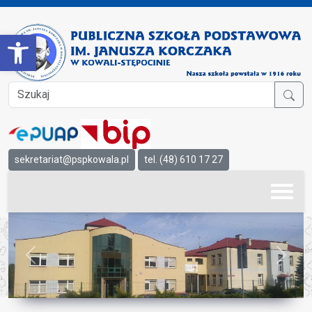
Open toolbar
sekretariat@pspkowala.pl
tel. (48) 610 17 27
Previous
Next