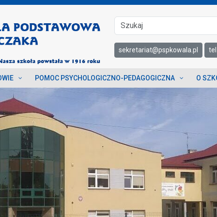
sekretariat@pspkowala.pl
te
OWIE
POMOC PSYCHOLOGICZNO-PEDAGOGICZNA
O SZK