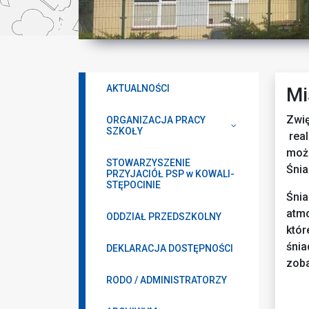
AKTUALNOŚCI
Mi
Zwi
ORGANIZACJA PRACY
SZKOŁY
real
moż
STOWARZYSZENIE
Śnia
PRZYJACIÓŁ PSP w KOWALI-
STĘPOCINIE
Śni
atmo
ODDZIAŁ PRZEDSZKOLNY
któ
śnia
DEKLARACJA DOSTĘPNOŚCI
zoba
RODO / ADMINISTRATORZY