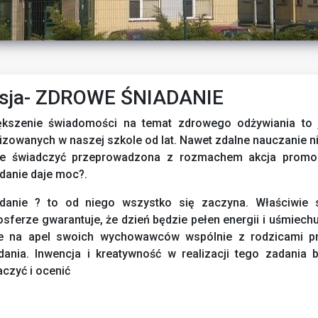
sja- ZDROWE ŚNIADANIE
ększenie świadomości na temat zdrowego odżywiania t
izowanych w naszej szkole od lat. Nawet zdalne nauczanie ni
e świadczyć przeprowadzona z rozmachem akcja promoc
danie daje moc?.
adanie ? to od niego wszystko się zaczyna. Właściwie
sferze gwarantuje, że dzień będzie pełen energii i uśmiechu
re na apel swoich wychowawców wspólnie z rodzicami p
dania. Inwencja i kreatywność w realizacji tego zadani
czyć i ocenić