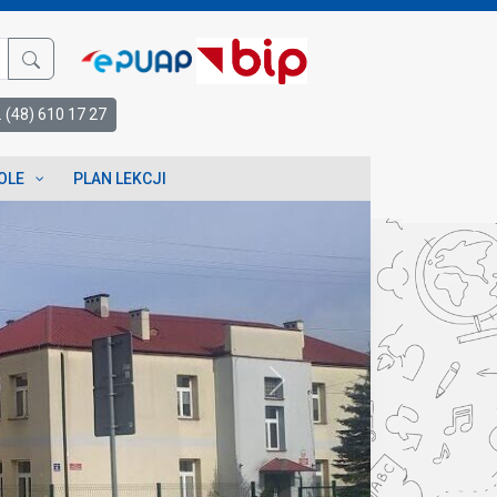
l. (48) 610 17 27
OLE
PLAN LEKCJI
Next