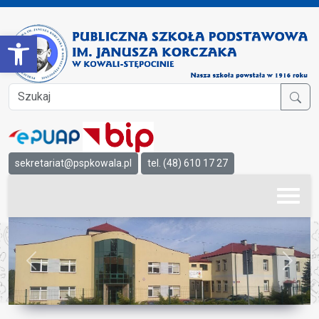
Open toolbar
sekretariat@pspkowala.pl
tel. (48) 610 17 27
Previous
Next