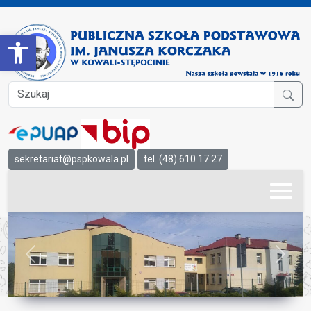
Open toolbar
sekretariat@pspkowala.pl
tel. (48) 610 17 27
Previous
Next