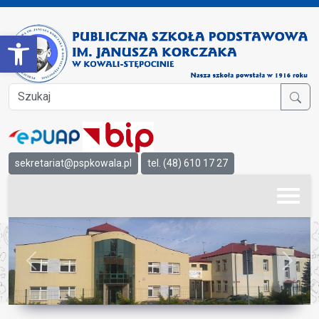
Open toolbar
sekretariat@pspkowala.pl
tel. (48) 610 17 27
Previous
Next