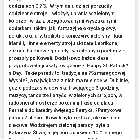
oddziałach 0 ? 3. W tym dniu dzieci porzuciły
codzienne stroje i włożyły ubrania w zielonym
kolorze i wraz z przygotowanymi wyszukanymi
dodatkami takimi jak; fantazyjne okrycia głowy,
peruki, okulary, trójlistne koniczyny, peleryny, flagi
Irlandii, i inne elementy stroju skrzata Leprikona,
zielone balonowe girlandy, w radosnym pochodzie
przeszły po Kowali.
Dodatkowo każda klasa
przygotowała plakaty związane z Happy St. Patrick?
s Day. Takie parady to tradycja na ?Szmaragdowej
Wyspie?, a największa z nich ma miejsce w Dublinie,
gdzie podczas widowiska trwającego 3 godziny,
muzycy, tancerze i artyści w zielonych strojach, w
radosnej atmosferze pokonują trasę od placu
Parnella do katedry świętego Patryka. ?Patrykowa
parada? ulicami Kowali była krótsza, ale nie mniej
ciekawa. Wodzirejem zielonej parady była p.
Katarzyna Śliwa, a jej pomocnikiem 10 ? letniego