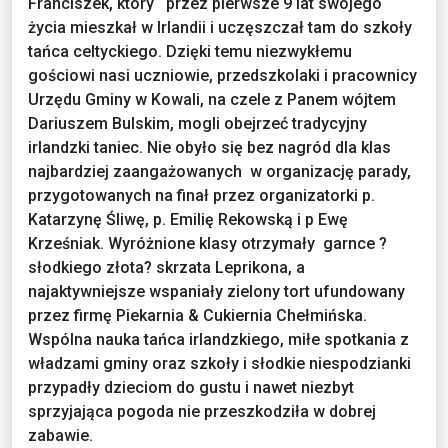
Franciszek, który przez pierwsze 9 lat swojego
życia mieszkał w Irlandii i uczęszczał tam do szkoły
tańca celtyckiego. Dzięki temu niezwykłemu
gościowi nasi uczniowie, przedszkolaki i pracownicy
Urzędu Gminy w Kowali, na czele z Panem wójtem
Dariuszem Bulskim, mogli obejrzeć tradycyjny
irlandzki taniec. Nie obyło się bez nagród dla klas
najbardziej zaangażowanych w organizację parady,
przygotowanych na finał przez organizatorki p.
Katarzynę Śliwę, p. Emilię Rekowską i p Ewę
Krześniak. Wyróżnione klasy otrzymały garnce ?
słodkiego złota? skrzata Leprikona, a
najaktywniejsze wspaniały zielony tort ufundowany
przez firmę Piekarnia & Cukiernia Chełmińska.
Wspólna nauka tańca irlandzkiego, miłe spotkania z
władzami gminy oraz szkoły i słodkie niespodzianki
przypadły dzieciom do gustu i nawet niezbyt
sprzyjająca pogoda nie przeszkodziła w dobrej
zabawie.