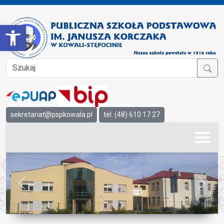
Open toolbar
sekretariat@pspkowala.pl
tel. (48) 610 17 27
Previous
Next