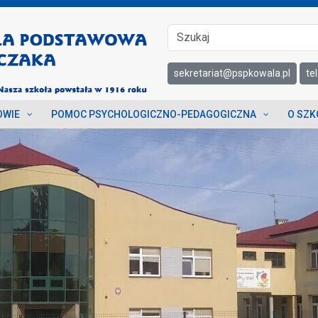
sekretariat@pspkowala.pl
te
OWIE
POMOC PSYCHOLOGICZNO-PEDAGOGICZNA
O SZK