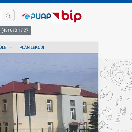
l. (48) 610 17 27
OLE
PLAN LEKCJI
Next