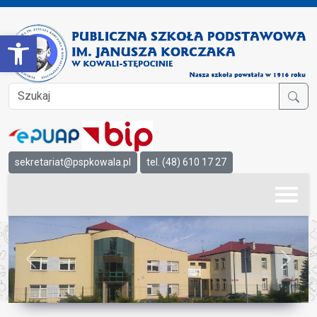
Open toolbar
sekretariat@pspkowala.pl
tel. (48) 610 17 27
Previous
Next