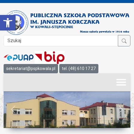
Open toolbar
sekretariat@pspkowala.pl
tel. (48) 610 17 27
Previous
Next