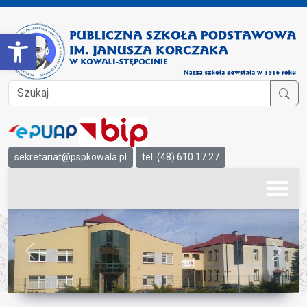
Open toolbar
sekretariat@pspkowala.pl
tel. (48) 610 17 27
Previous
Next